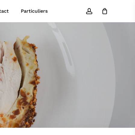
account
tact
Particuliers