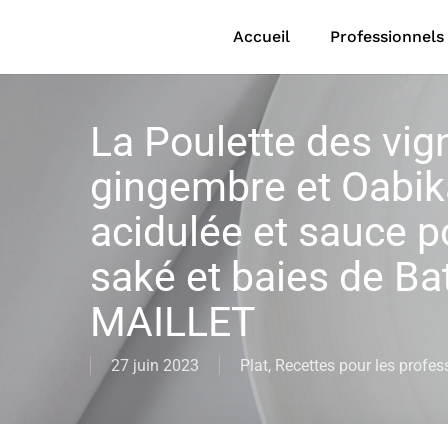
Skip
to
Accueil
Professionnels
main
content
La Poulette des vig
gingembre et Oabika
acidulée et sauce pou
saké et baies de Ba
MAILLET
27 juin 2023
Plat
,
Recettes pour les profes