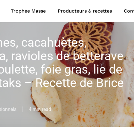
Trophée Masse
Producteurs & recettes
Con
nes, cacahuètes,
, ravioles de betterave
lette, foie gras, lie de
taks – Recette de Brice
sionnels
4 min read