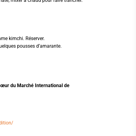
tomate, mixer à chaud pour faire trancher.
same kimchi. Réserver.
 quelques pousses d’amarante.
cœur du Marché International de
ition/