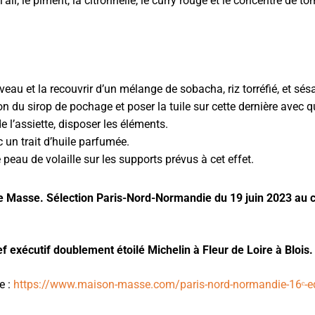
’ail, le piment, la citronnelle, le curry rouge et le concentré de 
uveau et la recouvrir d’un mélange de sobacha, riz torréfié, et sé
on du sirop de pochage et poser la tuile sur cette dernière avec
e l’assiette, disposer les éléments.
 un trait d’huile parfumée.
 peau de volaille sur les supports prévus à cet effet.
ée Masse. Sélection Paris-Nord-Normandie du 19 juin 2023 au 
f exécutif doublement étoilé Michelin à Fleur de Loire à Blois.
e :
https://www.maison-masse.com/paris-nord-normandie-16ᵉ-ed