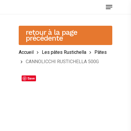
Skip
Menu
to
main
content
retour à la page
précédente
Accueil
Les pâtes Rustichella
Pâtes
CANNOLICCHI RUSTICHELLA 500G
Save