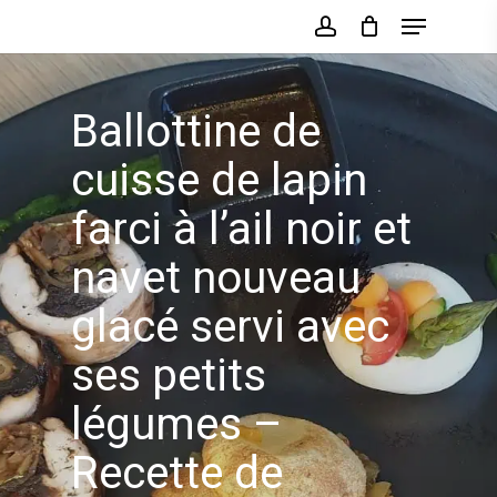
Skip
Menu
to
account
main
content
Ballottine de
cuisse de lapin
farci à l’ail noir et
navet nouveau
glacé servi avec
ses petits
légumes –
Recette de