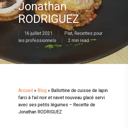
Jonathan
RODRIGUEZ
16 juillet 2021
Plat
,
Recettes pour
les professionnels
2 min read
Accueil
»
Blog
»
Ballottine de cuisse de lapin
farci à l’ail noir et navet nouveau glacé servi
avec ses petits légumes – Recette de
Jonathan RODRIGUEZ