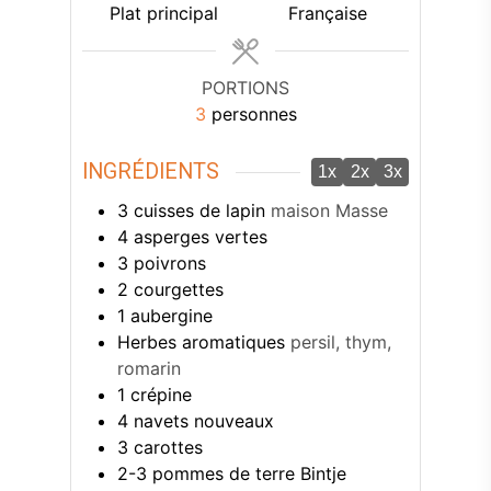
Plat principal
Française
PORTIONS
3
personnes
INGRÉDIENTS
1x
2x
3x
3
cuisses de lapin
maison Masse
4
asperges vertes
3
poivrons
2
courgettes
1
aubergine
Herbes aromatiques
persil, thym,
romarin
1
crépine
4
navets nouveaux
3
carottes
2-3
pommes de terre Bintje