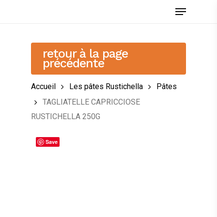
Skip
Menu
to
main
content
retour à la page
précédente
Accueil
Les pâtes Rustichella
Pâtes
TAGLIATELLE CAPRICCIOSE
RUSTICHELLA 250G
Save