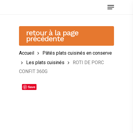
Skip
Menu
to
main
content
retour à la page
précédente
Accueil
Pâtés plats cuisinés en conserve
Les plats cuisinés
ROTI DE PORC
CONFIT 360G
Save