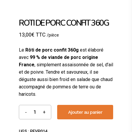
ROTI DE PORC CONFIT 360G
13,00
€
TTC
/pièce
Le
Rôti de porc confit 360g
est élaboré
avec
99 % de viande de porc origine
France
, simplement assaisonnée de sel, d’ail
et de poivre. Tendre et savoureux, il se
déguste aussi bien froid en salade que chaud
accompagné de pommes de terre ou de
haricots.
Ajouter au panier
UGS :
PFVP014