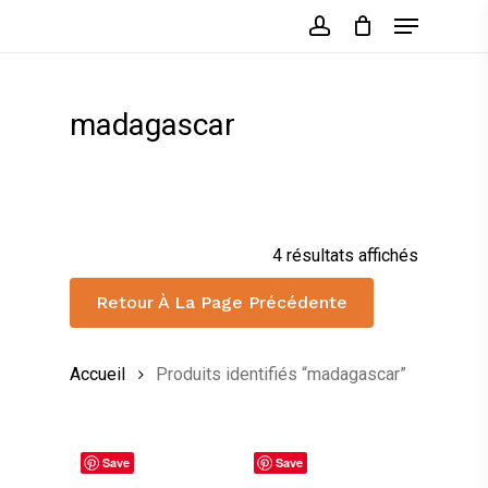
Skip
Menu
to
account
main
content
madagascar
4 résultats affichés
Retour À La Page Précédente
Accueil
Produits identifiés “madagascar”
Save
Save