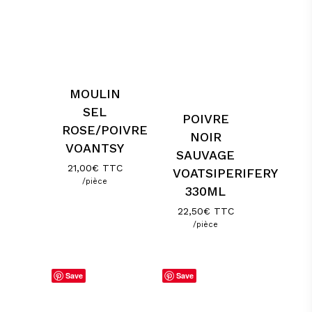
MOULIN
SEL
POIVRE
ROSE/POIVRE
NOIR
VOANTSY
SAUVAGE
21,00
€
TTC
VOATSIPERIFERY
/pièce
330ML
22,50
€
TTC
/pièce
Save
Save