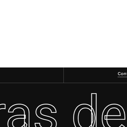
Con
ras de