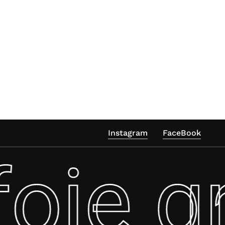
Instagram
FaceBook
oie g