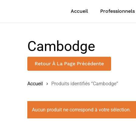
Skip
to
Accueil
Professionnels
main
content
Cambodge
Retour À La Page Précédente
Accueil
Produits identifiés “Cambodge”
Aucun produit ne correspond à votre sélection.