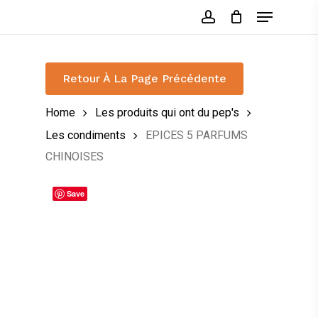
Skip
Menu
to
account
main
content
Retour À La Page Précédente
Home
Les produits qui ont du pep's
Les condiments
EPICES 5 PARFUMS
CHINOISES
Save