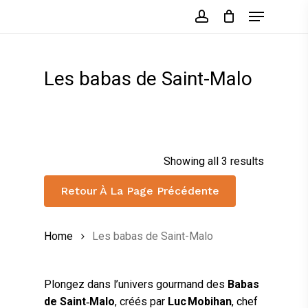
Skip
Menu
to
account
main
content
Les babas de Saint-Malo
Showing all 3 results
Retour À La Page Précédente
Home
Les babas de Saint-Malo
Plongez dans l’univers gourmand des
Babas
de Saint‑Malo
, créés par
Luc Mobihan
, chef