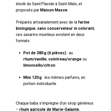
étoilé du Saint Placide à Saint‑Malo, et
proposés par
Maison Masse
.
Préparés artisanalement avec de la
farine
biologique
,
sans conservateur ni colorant
,
ces savarins moelleux existent en deux
formats :
Pot de 380 g (6 pièces)
: au
rhum/vanille
,
cointreau/orange
ou
limoncello/citron
Mini 120 g
: les mêmes parfums, en
portion individuelle
Chaque baba s’imprègne d’un sirop généreux
–
rhum agricole de Marie-Galante
,